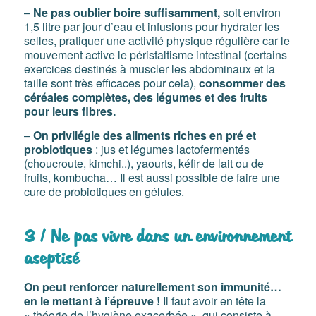
–
Ne pas oublier boire suffisamment,
soit environ
1,5 litre par jour d’eau et infusions pour hydrater les
selles, pratiquer une activité physique régulière car le
mouvement active le péristaltisme intestinal (certains
exercices destinés à muscler les abdominaux et la
taille sont très efficaces pour cela),
consommer des
céréales complètes, des légumes et des fruits
pour leurs fibres.
–
On privilégie des aliments riches en pré et
probiotiques
: jus et légumes lactofermentés
(choucroute, kimchi..), yaourts, kéfir de lait ou de
fruits, kombucha… Il est aussi possible de faire une
cure de probiotiques en gélules.
3 / Ne pas vivre dans un environnement
aseptisé
On peut renforcer naturellement son immunité…
en le mettant à l’épreuve !
Il faut avoir en tête la
« théorie de l’hygiène exacerbée », qui consiste à