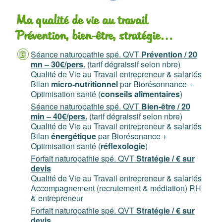
Ma qualité de vie au travail
Prévention, bien-être, stratégie…
Séance naturopathie spé. QVT
Prévention / 20
mn – 30€/pers.
(tarif dégraissif selon nbre)
Qualité de Vie au Travail entrepreneur & salariés
Bilan
micro-nutritionnel
par Biorésonnance +
Optimisation santé (
conseils alimentaires
)
Séance naturopathie spé. QVT
Bien-être / 20
min – 40€/pers.
(tarif dégraissif selon nbre)
Qualité de Vie au Travail entrepreneur & salariés
Bilan
énergétique
par Biorésonance +
Optimisation santé (
réflexologie
)
Forfait naturopathie spé. QVT
Stratégie / € sur
devis
Qualité de Vie au Travail entrepreneur & salariés
Accompagnement (recrutement & médiation) RH
& entrepreneur
Forfait naturopathie spé. QVT
Stratégie / € sur
devis